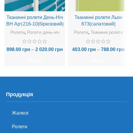
Тканинні ролети День-Ніч
Тканинні ролети Льон
BH Арт.216-10(бірюзовий)
873(салатовий)
Ролети
,
Ролети день-ніч
Ролети
,
Тканинні ролети
898.00
грн
–
2 020.00
грн
403.00
грн
–
788.00
грн
КУПИТИ
КУПИТИ
Продукція
Жалюзі
Ролети