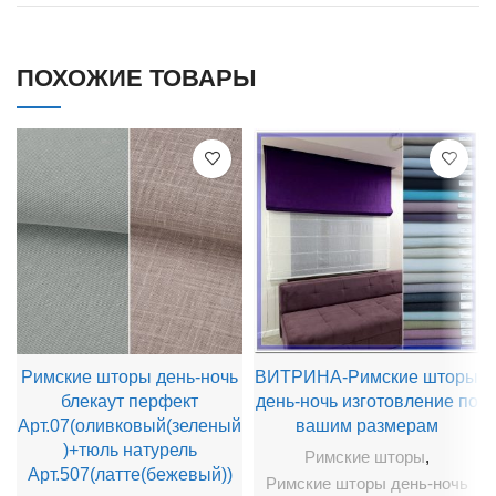
ПОХОЖИЕ ТОВАРЫ
Римские шторы день-ночь
ВИТРИНА-Римские шторы
блекаут перфект
день-ночь изготовление по
Арт.07(оливковый(зеленый
вашим размерам
)+тюль натурель
Римские шторы
,
Арт.507(латте(бежевый))
Римские шторы день-ночь