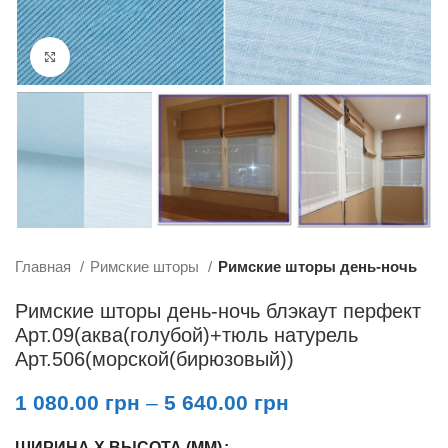
Увеличить
Главная
Римские шторы
Римские шторы день-ночь
Римские шторы день-ночь блэкаут перфект
Арт.09(аква(голубой)+тюль натурель
Арт.506(морской(бирюзовый))
1 080.00
грн
–
5 640.00
грн
ШИРИНА X ВЫСОТА (ММ)