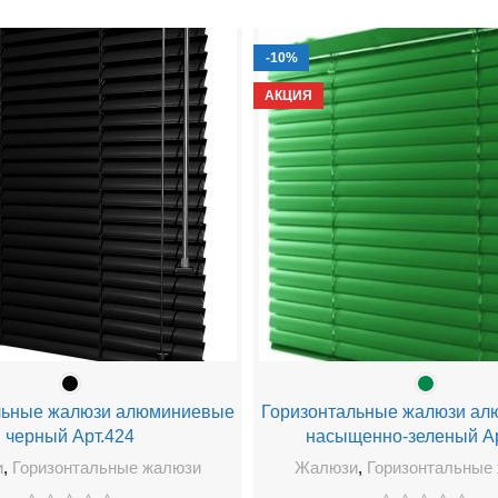
-10%
АКЦИЯ
льные жалюзи алюминиевые
Горизонтальные жалюзи а
черный Арт.424
насыщенно-зеленый Ар
и
,
Горизонтальные жалюзи
Жалюзи
,
Горизонтальные