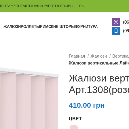
МОНТАЖ
КОНТАКТЫ
НАШИ РАБОТЫ
ОТЗЫВЫ
RU
(06
ЖАЛЮЗИ
РОЛЛЕТЫ
РИМСКИЕ ШТОРЫ
ФУРНИТУРА
(09
Главная
Жалюзи
Вертик
Жалюзи вертикальные Лайн
Жалюзи верт
Арт.1308(роз
410.00
грн
ЦВЕТ