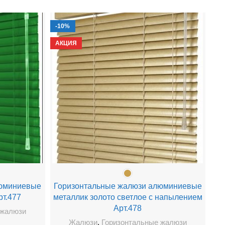
-10%
-1
АКЦИЯ
АК
люминиевые
Горизонтальные жалюзи алюминиевые
т.477
металлик золото светлое с напылением
а
Арт.478
 жалюзи
Жалюзи
,
Горизонтальные жалюзи